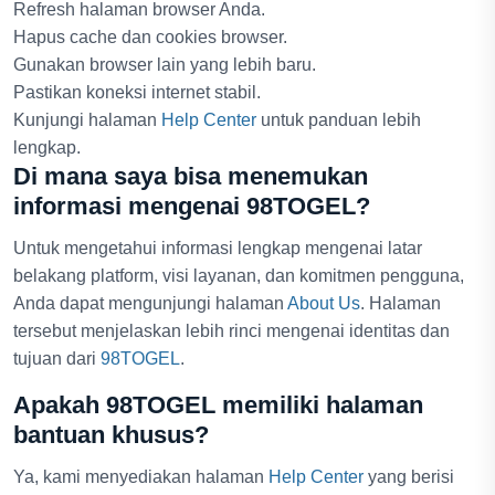
Refresh halaman browser Anda.
Hapus cache dan cookies browser.
Gunakan browser lain yang lebih baru.
Pastikan koneksi internet stabil.
Kunjungi halaman
Help Center
untuk panduan lebih
lengkap.
Di mana saya bisa menemukan
informasi mengenai 98TOGEL?
Untuk mengetahui informasi lengkap mengenai latar
belakang platform, visi layanan, dan komitmen pengguna,
Anda dapat mengunjungi halaman
About Us
. Halaman
tersebut menjelaskan lebih rinci mengenai identitas dan
tujuan dari
98TOGEL
.
Apakah 98TOGEL memiliki halaman
bantuan khusus?
Ya, kami menyediakan halaman
Help Center
yang berisi