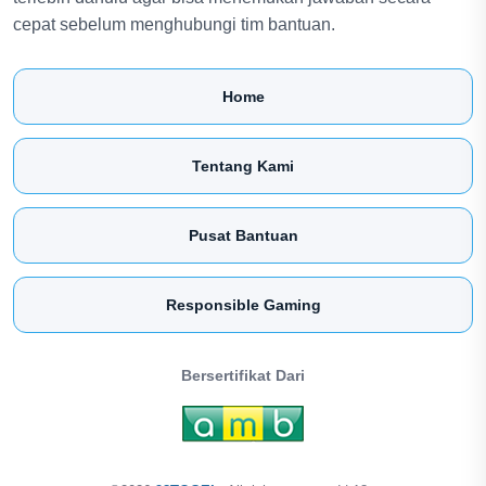
cepat sebelum menghubungi tim bantuan.
Home
Tentang Kami
Pusat Bantuan
Responsible Gaming
Bersertifikat Dari