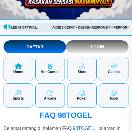
N LEBIH OPTIMAL.
AKSES CEPAT • DESAIN RESPONSIF • PERFORMA R
DAFTAR
LOGIN
Home
Hot Games
Slots
Casino
Sports
Arcade
Poker
Togel
FAQ 98TOGEL
Selamat datang di halaman FAQ
98TOGEL
. Halaman ini